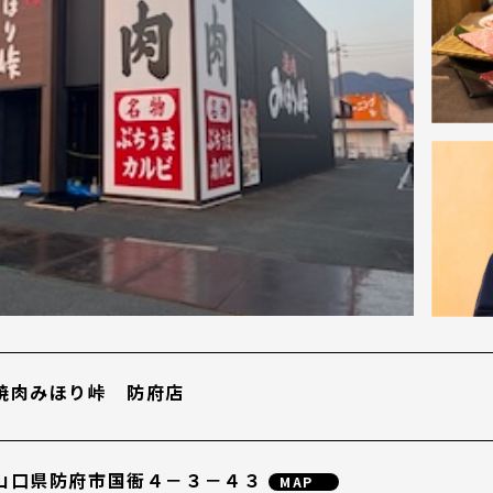
焼肉みほり峠 防府店
山口県防府市国衙４－３－４３
MAP