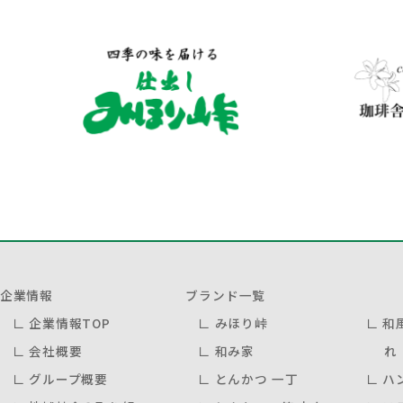
企業情報
ブランド一覧
∟
企業情報TOP
∟
みほり峠
∟
和
∟
会社概要
∟
和み家
れ
∟
グループ概要
∟
とんかつ 一丁
∟
ハ